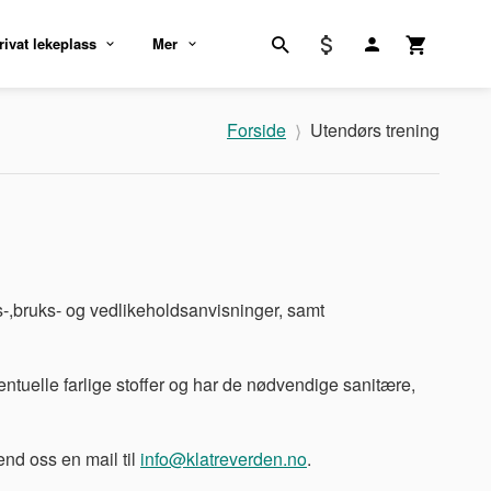
rivat lekeplass
Mer
Forside
Utendørs trening
s-,bruks- og vedlikeholdsanvisninger, samt
entuelle farlige stoffer og har de nødvendige sanitære,
end oss en mail til
info@klatreverden.no
.