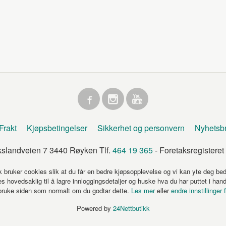
Frakt
Kjøpsbetingelser
Sikkerhet og personvern
Nyhetsb
kslandveien 7 3440 Røyken Tlf.
464 19 365
- Foretaksregister
k bruker cookies slik at du får en bedre kjøpsopplevelse og vi kan yte deg bed
s hovedsaklig til å lagre innloggingsdetaljer og huske hva du har puttet i han
 bruke siden som normalt om du godtar dette.
Les mer
eller
endre innstillinger 
Powered by
24Nettbutikk