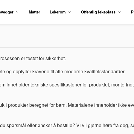
evegger
Matter
Lekerom
Offentlig lekeplass
P
osessen er testet for sikkerhet.
e og oppfyller kravene til alle moderne kvalitetsstandarder.
om inneholder tekniske spesifikasjoner for produktet, montering
ruk i produkter beregnet for barn. Materialene inneholder ikke ev
du spørsmål eller ønsker å bestille? Vi vil gjerne høre fra deg, s