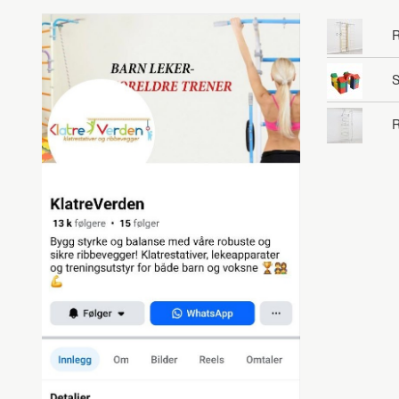
R
S
R