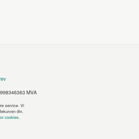
rev
et 998346363 MVA
re service. Vi
dlekurven din.
for cookies.