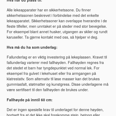
Alle lekeapparater har en sikkerhetssone. Du finner
sikkerhetssonen beskrevet i forbindelse med det enkelte
lekeapparatet. Sikkerhetssoner kan overlappe hverandre i de
fleste tilfeller, men unntaket er på steder med stor bevegelse.
For eksempel blant annet husker, utgangen av sklier og rundt
karuseller. Ta gjerne kontakt med oss, så hjelper vi deg.
Hva må du ha som underlag:
Fallunderlag er en viktig investering på lekeplassen. Kravet til
fallunderlag varierer med fallhøyden. Fallhøyden regnes fra
det stedet et barn har tyngdepunktet ved normal lek. For
eksempel fra gulvet i lekehuset eller fra armgangen på
klatrestativ. Som alternativ til løse masser kan det brukes
gummiasfalt, støtmatter og kunstgress. Disse underlagene må
være sertifisert til den fallhøyden de brukes under.
Fallhøyde på inntil 60 cm:
Det er ingen spesielle krav til underlaget for denne høyden,
bortsett fra at det ikke skal forekomme stein, betong eller