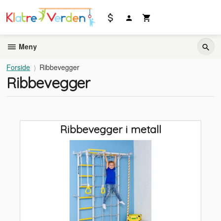
Gå
til
innholdet
Meny
Forside
Ribbevegger
Ribbevegger
Ribbevegger i metall