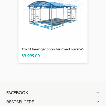
Tak til treningsapparater (med ramme)
inkl.
Pris
89 999,00
mva.
FACEBOOK
BESTSELGERE