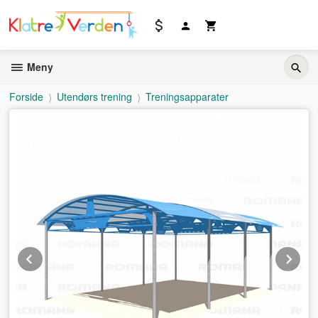
Gå
til
innholdet
Meny
Forside
Utendørs trening
Treningsapparater
Prev
Ne