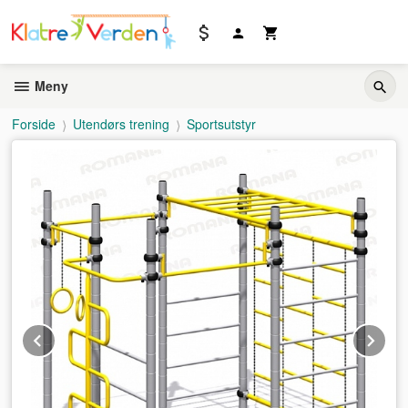
Gå
til
innholdet
Meny
Forside
Utendørs trening
Sportsutstyr
Prev
Ne