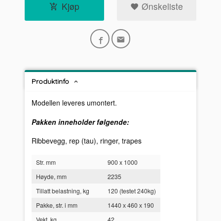
Kjøp
Ønskeliste
Produktinfo
Modellen leveres umontert.
Pakken inneholder følgende:
Ribbevegg, rep (tau), ringer, trapes
Str. mm
900 x 1000
Høyde, mm
2235
Tillatt belastning, kg
120 (testet 240kg)
Pakke, str. i mm
1440 х 460 х 190
Vekt, kg
42