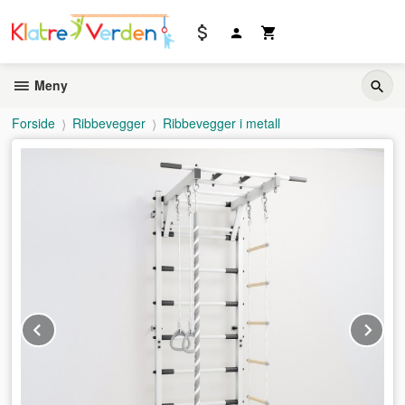
Gå
til
innholdet
Meny
Forside
Ribbevegger
Ribbevegger i metall
Prev
Ne