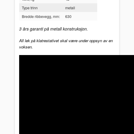
Type trinn
metall
Bredde ribbevegg, mm:
630
3 års garanti på metall konstruksjon.
All lek på klatrestativet skal være under oppsyn av en
voksen.