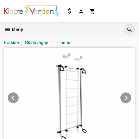
Gå
til
innholdet
Meny
Forside
Ribbevegger
Tilbehør
Prev
Ne