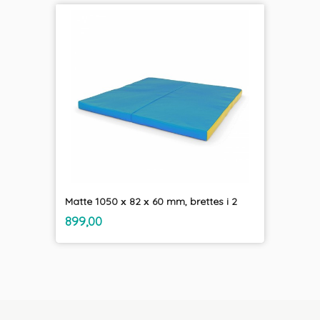
Matte 1050 х 82 х 60 mm, brettes i 2
inkl.
Pris
899,00
mva.