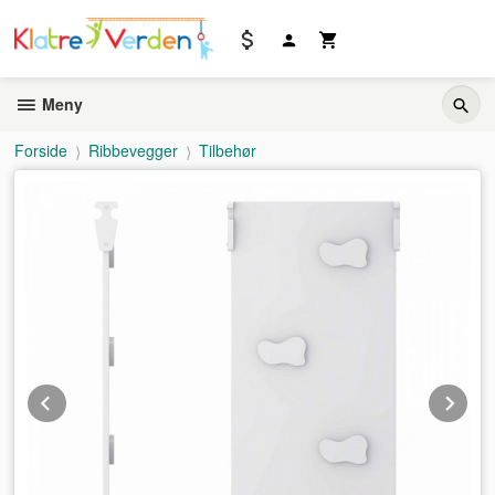
Gå
til
innholdet
Meny
Forside
Ribbevegger
Tilbehør
Prev
Ne