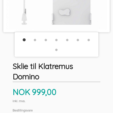
Sklie til Klatremus
Domino
Pris
NOK
999,00
inkl. mva.
Bestillingsvare