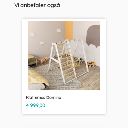
Vi anbefaler også
Klatremus Domino
inkl.
Pris
4 999,00
mva.