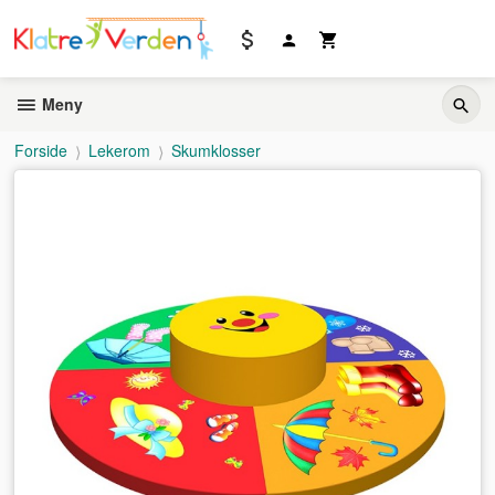
Gå
til
innholdet
Meny
Forside
Lekerom
Skumklosser