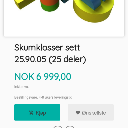
Skumklosser sett
25.90.05 (25 deler)
Pris
NOK
6 999,00
inkl. mva.
Bestillingsvare, 4-8 ukers leveringstid
Kjøp
Ønskeliste