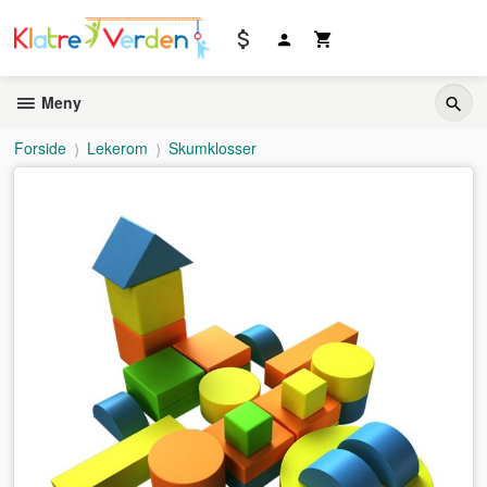
Gå
til
innholdet
Meny
Forside
Lekerom
Skumklosser