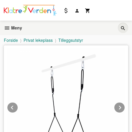
Gå
til
innholdet
Meny
Forside
Privat lekeplass
Tilleggsutstyr
Prev
Ne