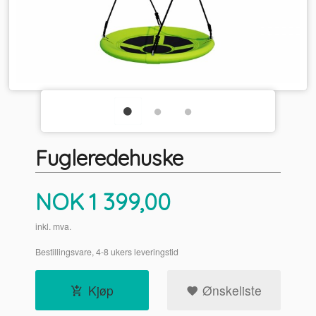
Fugleredehuske
Pris
NOK
1 399,00
inkl. mva.
Bestillingsvare, 4-8 ukers leveringstid
Kjøp
Ønskeliste