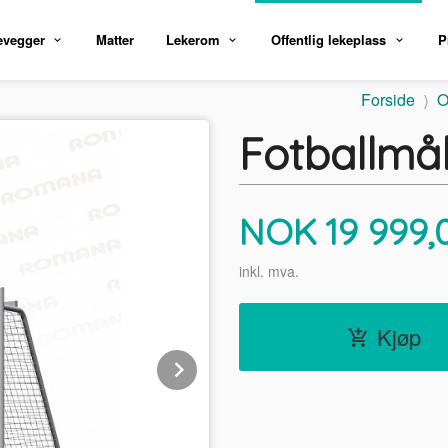
evegger
Matter
Lekerom
Offentlig lekeplass
P
Forside
O
Fotballmå
Pris
NOK
19 999,
inkl. mva.
Kjøp
Next