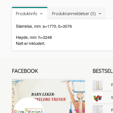
Produktinfo
Produktanmeldelser (0)
Størrelse, mm: a=1770, b=3076
Høyde, mm: h=3248
Nett er inkludert.
FACEBOOK
BESTSE
R
S
R