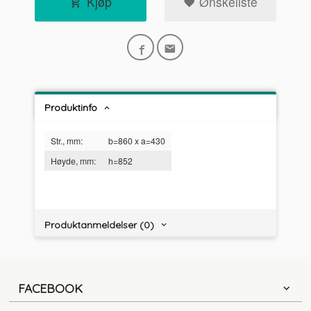
Kjøp
Ønskeliste
Produktinfo
Str., mm:
b=860 x a=430
Høyde, mm:
h=852
Produktanmeldelser (0)
FACEBOOK