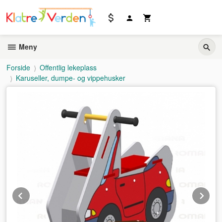
Gå
til
innholdet
Meny
Forside
Offentlig lekeplass
Karuseller, dumpe- og vippehusker
Prev
Ne