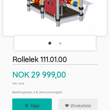
Rollelek 111.01.00
Pris
NOK
29 999,00
inkl. mva.
Bestillingsvare, 4-8 ukers leveringstid
Kjøp
Ønskeliste