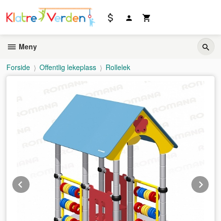
Gå
til
innholdet
Meny
Forside
Offentlig lekeplass
Rollelek
Prev
Ne